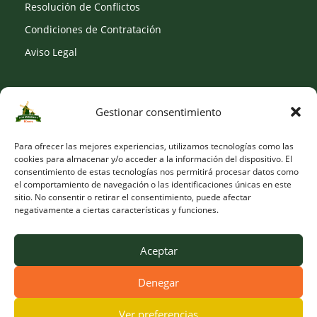
Resolución de Conflictos
Condiciones de Contratación
Aviso Legal
Gestionar consentimiento
SOCIAL
Para ofrecer las mejores experiencias, utilizamos tecnologías como las
cookies para almacenar y/o acceder a la información del dispositivo. El
consentimiento de estas tecnologías nos permitirá procesar datos como
el comportamiento de navegación o las identificaciones únicas en este
sitio. No consentir o retirar el consentimiento, puede afectar
negativamente a ciertas características y funciones.
Aceptar
Denegar
© Copyright 2026 Viveros Los Molinos |
Developed by Obelisk
Ver preferencias