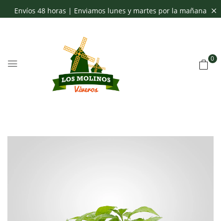
Envíos 48 horas | Enviamos lunes y martes por la mañana
0