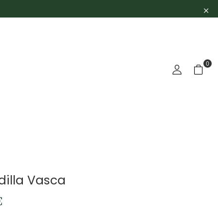
0
dilla Vasca
€