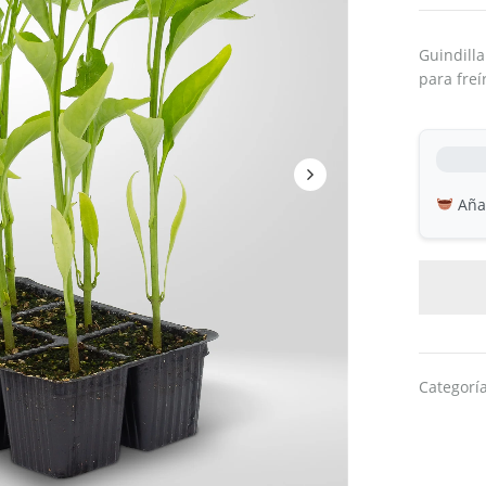
Guindilla
para freí
Añad
Categorí