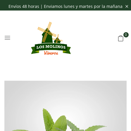
Envíos 48 horas | Enviamos lunes y martes por la mañana
0