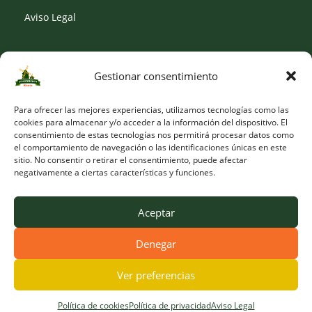
Aviso Legal
Gestionar consentimiento
SOCIAL
Para ofrecer las mejores experiencias, utilizamos tecnologías como las
cookies para almacenar y/o acceder a la información del dispositivo. El
consentimiento de estas tecnologías nos permitirá procesar datos como
el comportamiento de navegación o las identificaciones únicas en este
sitio. No consentir o retirar el consentimiento, puede afectar
negativamente a ciertas características y funciones.
Aceptar
Denegar
© Copyright 2026 Viveros Los Molinos |
Developed by Obelisk
Ver preferencias
Política de cookies
Política de privacidad
Aviso Legal