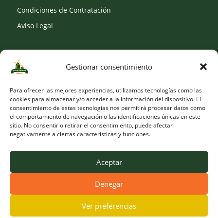
Condiciones de Contratación
Aviso Legal
Gestionar consentimiento
SOCIAL
Para ofrecer las mejores experiencias, utilizamos tecnologías como las
cookies para almacenar y/o acceder a la información del dispositivo. El
consentimiento de estas tecnologías nos permitirá procesar datos como
el comportamiento de navegación o las identificaciones únicas en este
sitio. No consentir o retirar el consentimiento, puede afectar
negativamente a ciertas características y funciones.
Aceptar
Denegar
© Copyright 2026 Viveros Los Molinos |
Developed by Obelisk
Ver preferencias