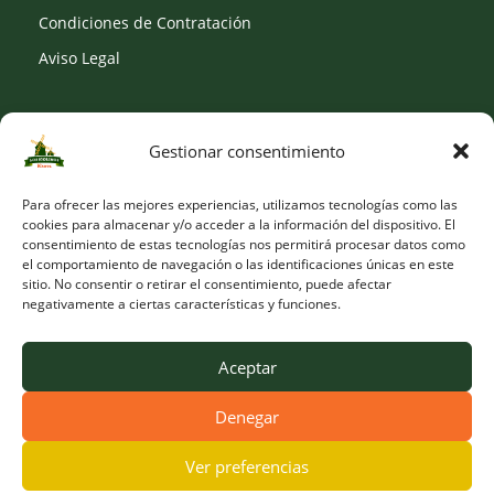
Condiciones de Contratación
Aviso Legal
Gestionar consentimiento
SOCIAL
Para ofrecer las mejores experiencias, utilizamos tecnologías como las
cookies para almacenar y/o acceder a la información del dispositivo. El
consentimiento de estas tecnologías nos permitirá procesar datos como
el comportamiento de navegación o las identificaciones únicas en este
sitio. No consentir o retirar el consentimiento, puede afectar
negativamente a ciertas características y funciones.
Aceptar
Denegar
© Copyright 2026 Viveros Los Molinos |
Developed by Obelisk
Ver preferencias