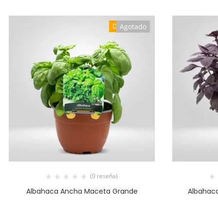
Destacado
Agotado
(0 reseña)
Albahaca Ancha Maceta Grande
Albahac