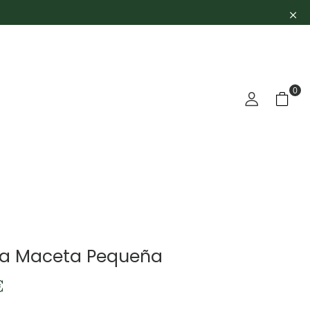
0
ia Maceta Pequeña
€