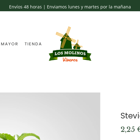
Envíos 48 horas | Enviamos lunes y martes por la mañana
 MAYOR
TIENDA
Stev
2,25