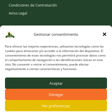
Condiciones de Contratación
Aviso Legal
Gestionar consentimiento
SOCIAL
Para ofrecer las mejores experiencias, utilizamos tecnologías como las
cookies para almacenar y/o acceder a la información del dispositivo. El
consentimiento de estas tecnologías nos permitirá procesar datos como
el comportamiento de navegación o las identificaciones únicas en este
sitio. No consentir o retirar el consentimiento, puede afectar
negativamente a ciertas características y funciones.
Aceptar
Denegar
© Copyright 2026 Viveros Los Molinos |
Developed by Obelisk
Ver preferencias