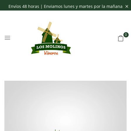
Envíos 48 horas | Enviamos lunes y martes por la mañana
0