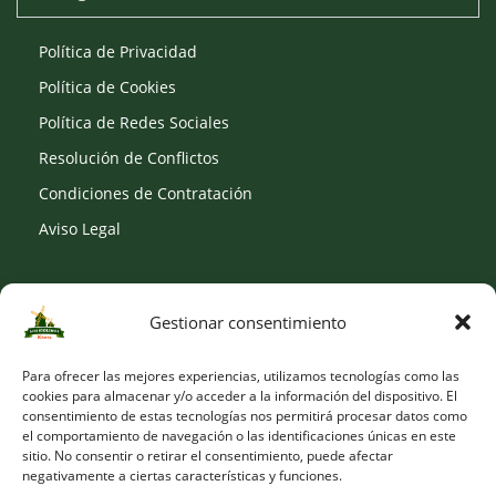
Política de Privacidad
Política de Cookies
Política de Redes Sociales
Resolución de Conflictos
Condiciones de Contratación
Aviso Legal
Gestionar consentimiento
SOCIAL
Para ofrecer las mejores experiencias, utilizamos tecnologías como las
cookies para almacenar y/o acceder a la información del dispositivo. El
consentimiento de estas tecnologías nos permitirá procesar datos como
el comportamiento de navegación o las identificaciones únicas en este
sitio. No consentir o retirar el consentimiento, puede afectar
negativamente a ciertas características y funciones.