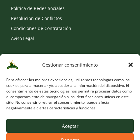
Política de Redes Sociales
Resolución de Conflictos
Condiciones de Contratación
Aviso Legal
Gestionar consentimiento
SOCIAL
Para ofrecer las mejores experiencias, utilizamos tecnologías como las
cookies para almacenar y/o acceder a la información del dispositivo. El
consentimiento de estas tecnologías nos permitirá procesar datos como
el comportamiento de navegación o las identificaciones únicas en este
sitio. No consentir o retirar el consentimiento, puede afectar
negativamente a ciertas características y funciones.
Aceptar
Denegar