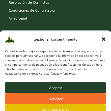
Resolución de Conflictos
Condiciones de Contratación
Aviso Legal
Gestionar consentimiento
SOCIAL
Para ofrecer las mejores experiencias, utilizamos tecnologías como las
cookies para almacenar y/o acceder a la información del dispositivo. El
consentimiento de estas tecnologías nos permitirá procesar datos como
el comportamiento de navegación o las identificaciones únicas en este
sitio. No consentir o retirar el consentimiento, puede afectar
negativamente a ciertas características y funciones.
Aceptar
Denegar
© Copyright 2026 Viveros Los Molinos |
Developed by Obelisk
Ver preferencias