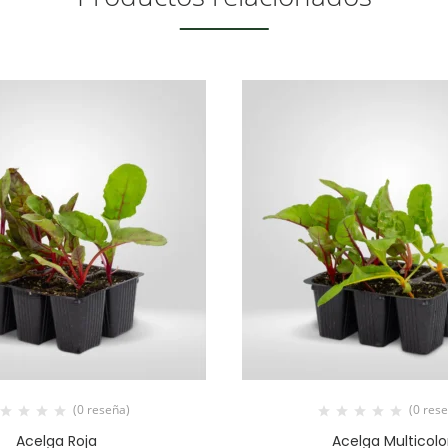
(0 reseña)
(0 res
Acelga Roja
Acelga Multicolo