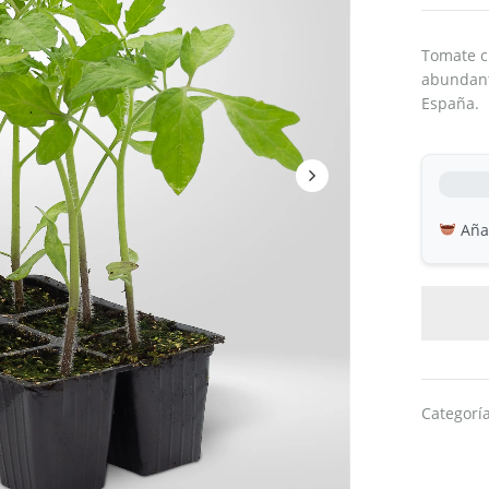
Tomate c
abundant
España.
Añad
Categorí