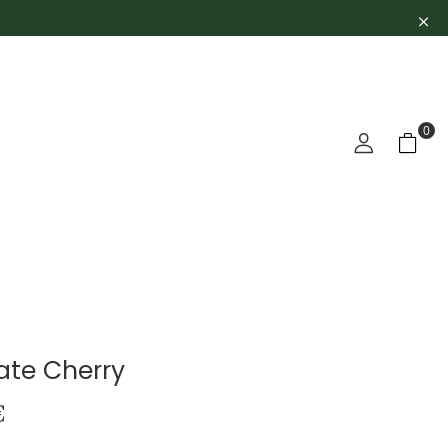
0
te Cherry
€