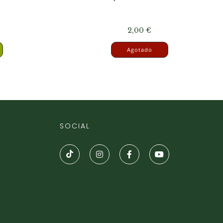
2,00
€
Agotado
SOCIAL