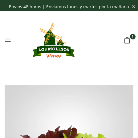
Envíos 48 horas | Enviamos lunes y martes por la mañana
1