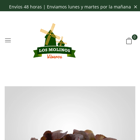
Envíos 48 horas | Enviamos lunes y martes por la mañana
0