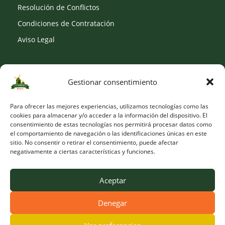
Resolución de Conflictos
Condiciones de Contratación
Aviso Legal
Gestionar consentimiento
SOCIAL
Para ofrecer las mejores experiencias, utilizamos tecnologías como las
cookies para almacenar y/o acceder a la información del dispositivo. El
consentimiento de estas tecnologías nos permitirá procesar datos como
el comportamiento de navegación o las identificaciones únicas en este
sitio. No consentir o retirar el consentimiento, puede afectar
negativamente a ciertas características y funciones.
Aceptar
Denegar
© Copyright 2026 Viveros Los Molinos |
Developed by Obelisk