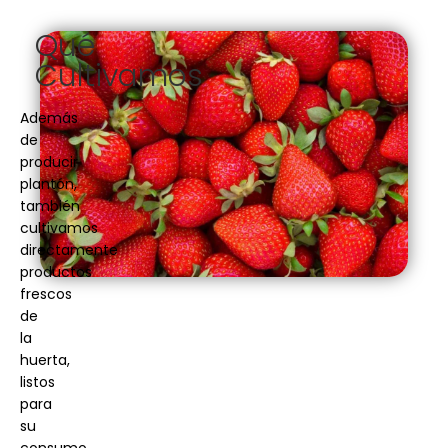
Qué
Cultivamos
Además
de
producir
plantón,
también
cultivamos
directamente
productos
frescos
de
la
huerta,
listos
para
su