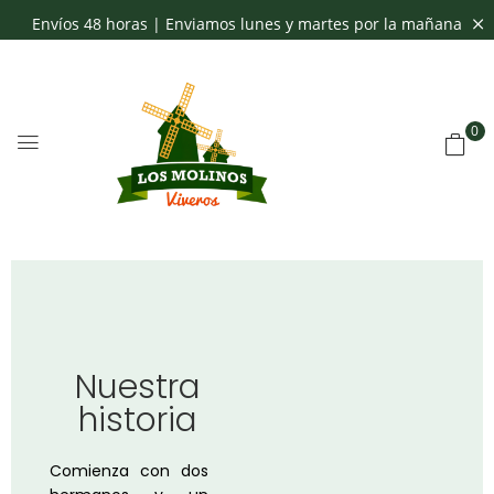
Envíos 48 horas | Enviamos lunes y martes por la mañana
0
Nuestra
historia
Comienza con dos