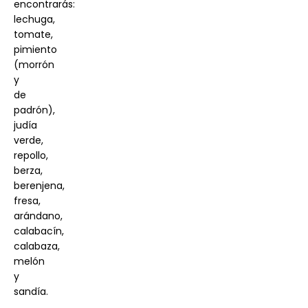
encontrarás:
lechuga,
tomate,
pimiento
(morrón
y
de
padrón),
judía
verde,
repollo,
berza,
berenjena,
fresa,
arándano,
calabacín,
calabaza,
melón
y
sandía.