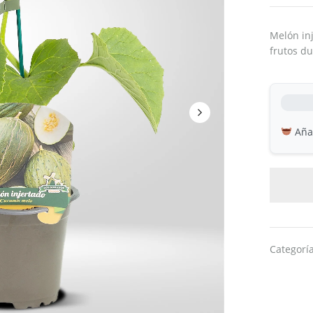
Melón inj
frutos du
Añad
Categorí