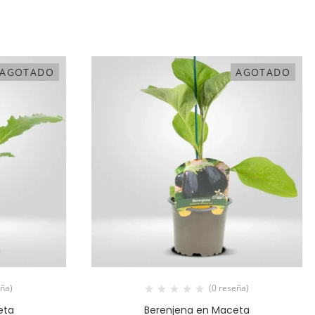
AGOTADO
AGOTADO
eña)
(0 reseña)
eta
Berenjena en Maceta