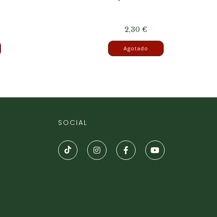
2,30
€
Agotado
SOCIAL