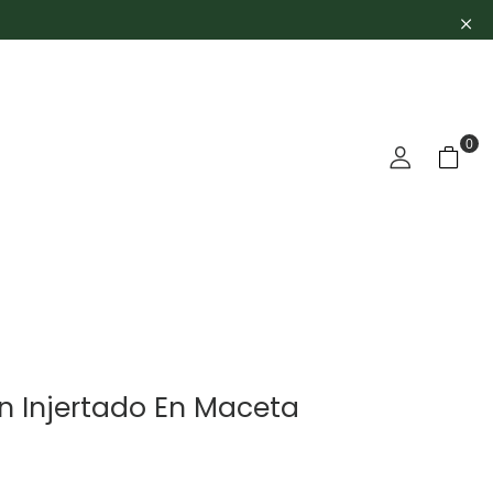
0
n Injertado En Maceta
€