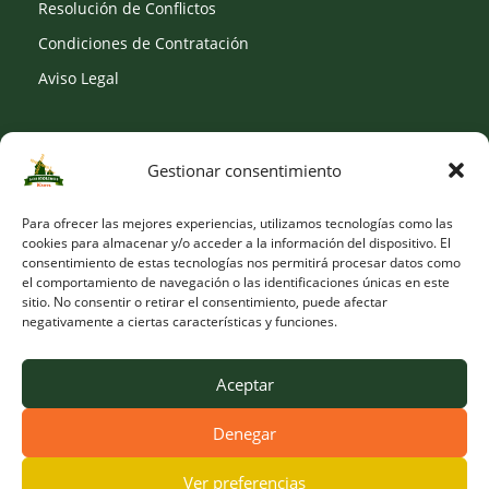
Resolución de Conflictos
Condiciones de Contratación
Aviso Legal
Gestionar consentimiento
SOCIAL
Para ofrecer las mejores experiencias, utilizamos tecnologías como las
cookies para almacenar y/o acceder a la información del dispositivo. El
consentimiento de estas tecnologías nos permitirá procesar datos como
el comportamiento de navegación o las identificaciones únicas en este
sitio. No consentir o retirar el consentimiento, puede afectar
negativamente a ciertas características y funciones.
Aceptar
Denegar
© Copyright 2026 Viveros Los Molinos |
Developed by Obelisk
Ver preferencias