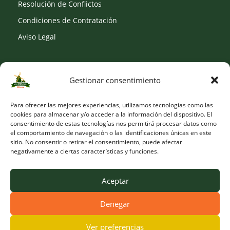
Resolución de Conflictos
Condiciones de Contratación
Aviso Legal
Gestionar consentimiento
SOCIAL
Para ofrecer las mejores experiencias, utilizamos tecnologías como las
cookies para almacenar y/o acceder a la información del dispositivo. El
consentimiento de estas tecnologías nos permitirá procesar datos como
el comportamiento de navegación o las identificaciones únicas en este
sitio. No consentir o retirar el consentimiento, puede afectar
negativamente a ciertas características y funciones.
Aceptar
Denegar
© Copyright 2026 Viveros Los Molinos |
Developed by Obelisk
Ver preferencias