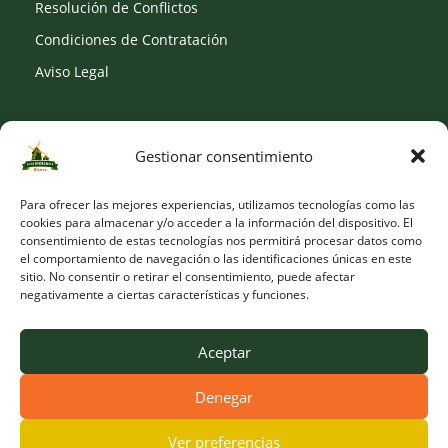
Resolución de Conflictos
Condiciones de Contratación
Aviso Legal
Gestionar consentimiento
SOCIAL
Para ofrecer las mejores experiencias, utilizamos tecnologías como las
cookies para almacenar y/o acceder a la información del dispositivo. El
consentimiento de estas tecnologías nos permitirá procesar datos como
el comportamiento de navegación o las identificaciones únicas en este
sitio. No consentir o retirar el consentimiento, puede afectar
negativamente a ciertas características y funciones.
Aceptar
Denegar
© Copyright 2026 Viveros Los Molinos |
Developed by Obelisk
Ver preferencias