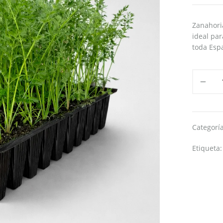
Zanahori
ideal par
toda Esp
Categorí
Etiqueta