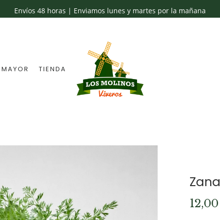
Envíos 48 horas | Enviamos lunes y martes por la mañana
 MAYOR
TIENDA
Zana
12,0