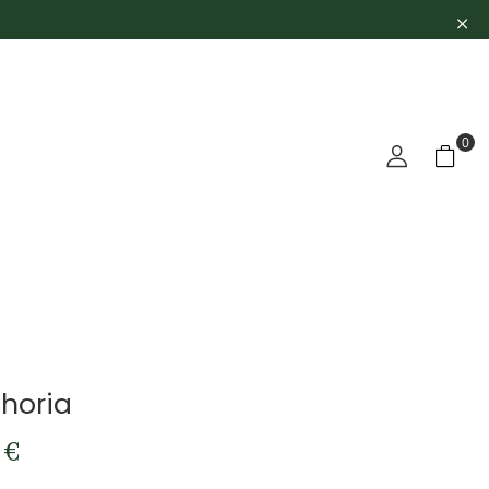
0
horia
0
€