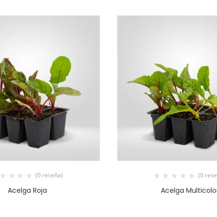
(0 reseña)
(0 res
Acelga Roja
Acelga Multicolo