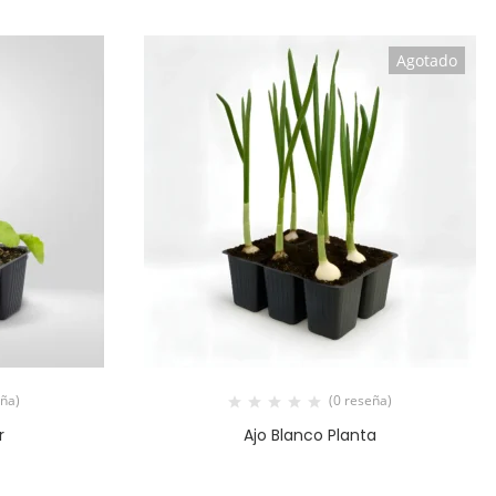
Agotado
eña)
(0 reseña)
r
Ajo Blanco Planta