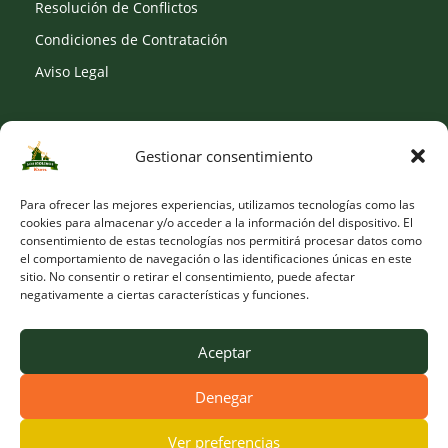
Resolución de Conflictos
Condiciones de Contratación
Aviso Legal
Gestionar consentimiento
SOCIAL
Para ofrecer las mejores experiencias, utilizamos tecnologías como las
cookies para almacenar y/o acceder a la información del dispositivo. El
consentimiento de estas tecnologías nos permitirá procesar datos como
el comportamiento de navegación o las identificaciones únicas en este
sitio. No consentir o retirar el consentimiento, puede afectar
negativamente a ciertas características y funciones.
Aceptar
Denegar
© Copyright 2026 Viveros Los Molinos |
Developed by Obelisk
Ver preferencias