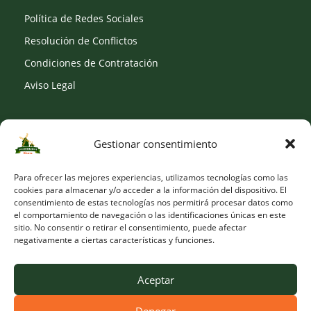
Política de Redes Sociales
Resolución de Conflictos
Condiciones de Contratación
Aviso Legal
Gestionar consentimiento
SOCIAL
Para ofrecer las mejores experiencias, utilizamos tecnologías como las
cookies para almacenar y/o acceder a la información del dispositivo. El
consentimiento de estas tecnologías nos permitirá procesar datos como
el comportamiento de navegación o las identificaciones únicas en este
sitio. No consentir o retirar el consentimiento, puede afectar
negativamente a ciertas características y funciones.
Aceptar
Denegar