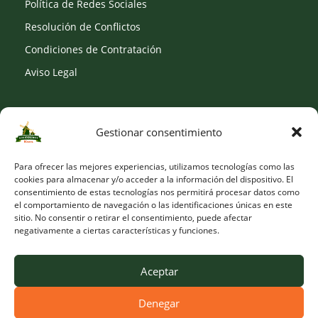
Política de Redes Sociales
Resolución de Conflictos
Condiciones de Contratación
Aviso Legal
Gestionar consentimiento
SOCIAL
Para ofrecer las mejores experiencias, utilizamos tecnologías como las
cookies para almacenar y/o acceder a la información del dispositivo. El
consentimiento de estas tecnologías nos permitirá procesar datos como
el comportamiento de navegación o las identificaciones únicas en este
sitio. No consentir o retirar el consentimiento, puede afectar
negativamente a ciertas características y funciones.
Aceptar
Denegar
© Copyright 2026 Viveros Los Molinos |