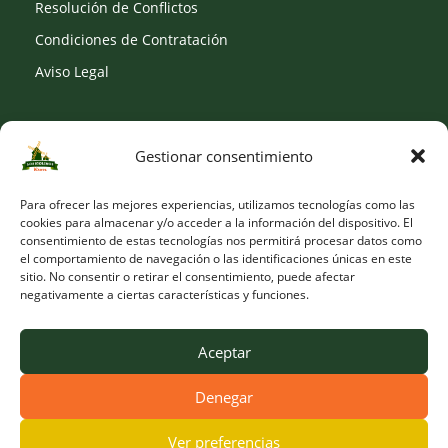
Resolución de Conflictos
Condiciones de Contratación
Aviso Legal
Gestionar consentimiento
SOCIAL
Para ofrecer las mejores experiencias, utilizamos tecnologías como las
cookies para almacenar y/o acceder a la información del dispositivo. El
consentimiento de estas tecnologías nos permitirá procesar datos como
el comportamiento de navegación o las identificaciones únicas en este
sitio. No consentir o retirar el consentimiento, puede afectar
negativamente a ciertas características y funciones.
Aceptar
Denegar
© Copyright 2026 Viveros Los Molinos |
Developed by Obelisk
Ver preferencias