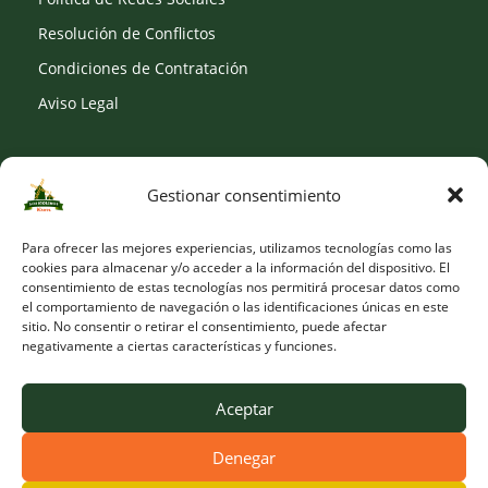
Resolución de Conflictos
Condiciones de Contratación
Aviso Legal
Gestionar consentimiento
SOCIAL
Para ofrecer las mejores experiencias, utilizamos tecnologías como las
cookies para almacenar y/o acceder a la información del dispositivo. El
consentimiento de estas tecnologías nos permitirá procesar datos como
el comportamiento de navegación o las identificaciones únicas en este
sitio. No consentir o retirar el consentimiento, puede afectar
negativamente a ciertas características y funciones.
Aceptar
Denegar
© Copyright 2026 Viveros Los Molinos |
Developed by Obelisk