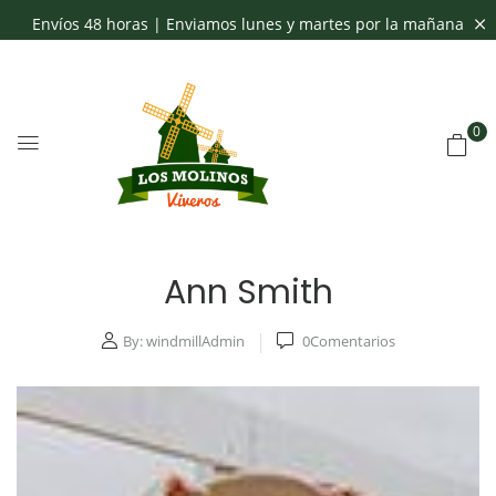
Envíos 48 horas | Enviamos lunes y martes por la mañana
0
Ann Smith
By:
windmillAdmin
0
Comentarios