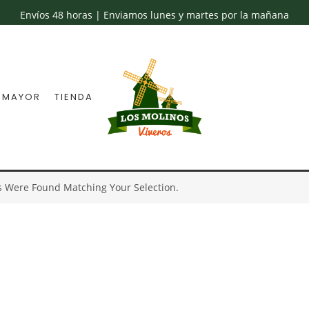
Envíos 48 horas | Enviamos lunes y martes por la mañana
 MAYOR
TIENDA
s Were Found Matching Your Selection.