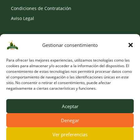
Condiciones de Contratación
Aviso Legal
Gestionar consentimiento
SOCIAL
Para ofrecer las mejores experiencias, utilizamos tecnologías como las
cookies para almacenar y/o acceder a la información del dispositivo. El
consentimiento de estas tecnologías nos permitirá procesar datos como
el comportamiento de navegación o las identificaciones únicas en este
sitio. No consentir o retirar el consentimiento, puede afectar
negativamente a ciertas características y funciones.
Aceptar
Denegar
© Copyright 2026 Viveros Los Molinos |
Developed by Obelisk
Ver preferencias