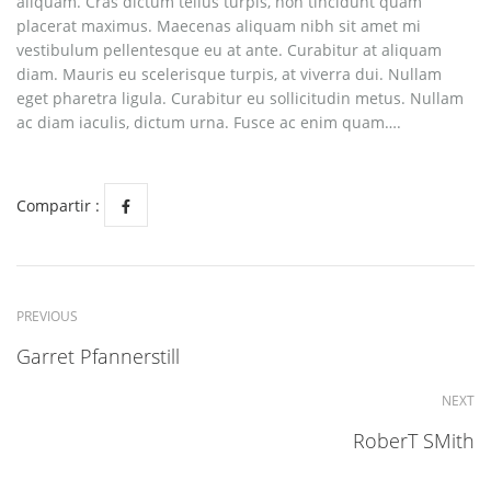
aliquam. Cras dictum tellus turpis, non tincidunt quam
placerat maximus. Maecenas aliquam nibh sit amet mi
vestibulum pellentesque eu at ante. Curabitur at aliquam
diam. Mauris eu scelerisque turpis, at viverra dui. Nullam
eget pharetra ligula. Curabitur eu sollicitudin metus. Nullam
ac diam iaculis, dictum urna. Fusce ac enim quam….
Compartir :
PREVIOUS
Garret Pfannerstill
NEXT
RoberT SMith