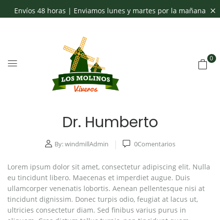
Envíos 48 horas | Enviamos lunes y martes por la mañana
0
Dr. Humberto
By:
windmillAdmin
0
Comentarios
Lorem ipsum dolor sit amet, consectetur adipiscing elit. Nulla
eu tincidunt libero. Maecenas et imperdiet augue. Duis
ullamcorper venenatis lobortis. Aenean pellentesque nisi at
tincidunt dignissim. Donec turpis odio, feugiat at lacus ut,
ultricies consectetur diam. Sed finibus varius purus in