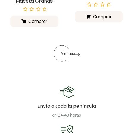
Maceta Grande
Valorado
con
Valorado
Comprar
0
con
Comprar
de
0
5
de
5
Ver más
Envío a toda la península
en 24/48 horas