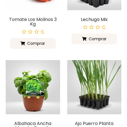
Tomate Los Molinos 3
Lechuga Mix
Kg
Valorado
con
Valorado
Comprar
0
con
Comprar
de
0
5
de
5
Albahaca Ancha
Ajo Puerro Planta