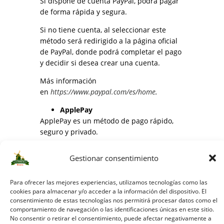
Si dispone de cuenta PayPal, podrá pagar
de forma rápida y segura.
Si no tiene cuenta, al seleccionar este
método será redirigido a la página oficial
de PayPal, donde podrá completar el pago
y decidir si desea crear una cuenta.
Más información
en
https://www.paypal.com/es/home
.
ApplePay
ApplePay es un método de pago rápido,
seguro y privado.
Utiliza un número específico de dispositivo
Gestionar consentimiento
y un código de transacción único, evitando
que el número de tarjeta se almacene en
Para ofrecer las mejores experiencias, utilizamos tecnologías como las
el dispositivo o en los servidores de Apple.
cookies para almacenar y/o acceder a la información del dispositivo. El
consentimiento de estas tecnologías nos permitirá procesar datos como el
Apple nunca comparte los datos de la
comportamiento de navegación o las identificaciones únicas en este sitio.
tarjeta con los comercios.
No consentir o retirar el consentimiento, puede afectar negativamente a