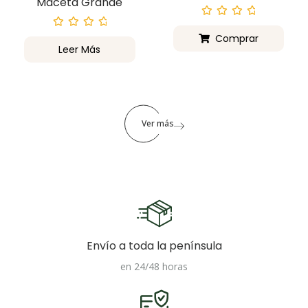
Maceta Grande
Valorado
con
Valorado
Comprar
0
con
Leer Más
de
0
5
de
5
Ver más
Envío a toda la península
en 24/48 horas