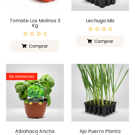
Tomate Los Molinos 3
Lechuga Mix
Kg
Valorado
con
Valorado
Comprar
0
con
Comprar
de
0
5
de
5
Sin existencias
Albahaca Ancha
Ajo Puerro Planta