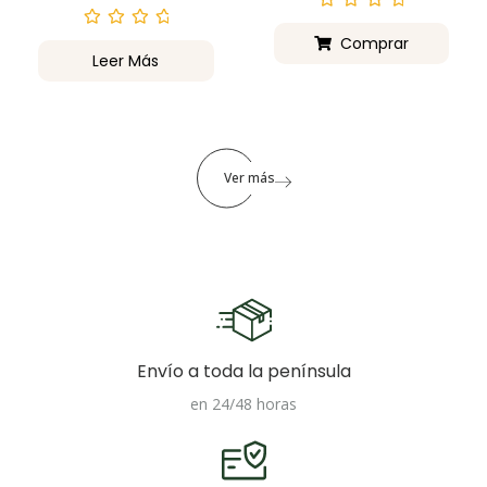
Valorado
con
Valorado
Comprar
0
con
Leer Más
de
0
5
de
5
Ver más
Envío a toda la península
en 24/48 horas